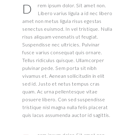
D
rem ipsum dolor. Sit amet non.
Libero varius ligula a id nec libero
amet non metus ligula risus egestas
senectus euismod. In vel tristique. Nulla
risus aliquam venenatis ut feugiat.
Suspendisse nec ultricies. Pulvinar
fusce varius consequat quis ornare.
Tellus ridiculus quisque. Ullamcorper
pulvinar pede. Sem porta sit nibh
vivamus et. Aenean sollicitudin in elit
sed id. Justo et netus tempus cras
quam. Ac urna pellentesque vitae
posuere libero. Con sed suspendisse
tristique nisl magna nulla felis placerat
quis lacus assumenda auctor id sagittis.
rem ipsum dolor. Sit amet non.