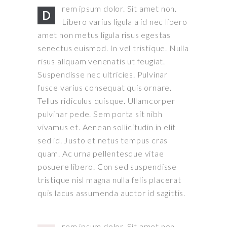
rem ipsum dolor. Sit amet non.
D
Libero varius ligula a id nec libero
amet non metus ligula risus egestas
senectus euismod. In vel tristique. Nulla
risus aliquam venenatis ut feugiat.
Suspendisse nec ultricies. Pulvinar
fusce varius consequat quis ornare.
Tellus ridiculus quisque. Ullamcorper
pulvinar pede. Sem porta sit nibh
vivamus et. Aenean sollicitudin in elit
sed id. Justo et netus tempus cras
quam. Ac urna pellentesque vitae
posuere libero. Con sed suspendisse
tristique nisl magna nulla felis placerat
quis lacus assumenda auctor id sagittis.
rem ipsum dolor. Sit amet non.