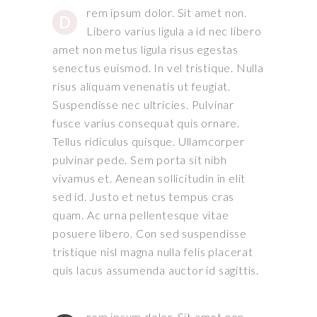
rem ipsum dolor. Sit amet non.
D
Libero varius ligula a id nec libero
amet non metus ligula risus egestas
senectus euismod. In vel tristique. Nulla
risus aliquam venenatis ut feugiat.
Suspendisse nec ultricies. Pulvinar
fusce varius consequat quis ornare.
Tellus ridiculus quisque. Ullamcorper
pulvinar pede. Sem porta sit nibh
vivamus et. Aenean sollicitudin in elit
sed id. Justo et netus tempus cras
quam. Ac urna pellentesque vitae
posuere libero. Con sed suspendisse
tristique nisl magna nulla felis placerat
quis lacus assumenda auctor id sagittis.
rem ipsum dolor. Sit amet non.