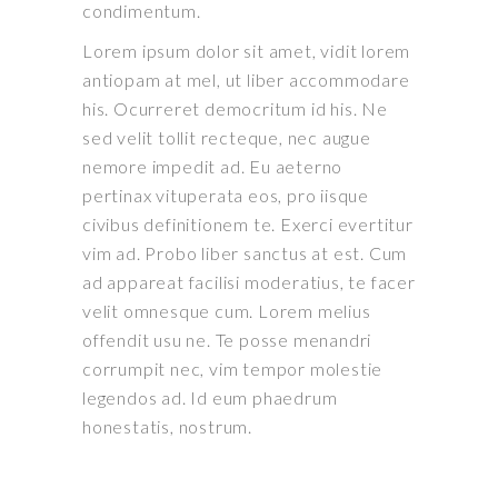
condimentum.
Lorem ipsum dolor sit amet, vidit lorem
antiopam at mel, ut liber accommodare
his. Ocurreret democritum id his. Ne
sed velit tollit recteque, nec augue
nemore impedit ad. Eu aeterno
pertinax vituperata eos, pro iisque
civibus definitionem te. Exerci evertitur
vim ad. Probo liber sanctus at est. Cum
ad appareat facilisi moderatius, te facer
velit omnesque cum. Lorem melius
offendit usu ne. Te posse menandri
corrumpit nec, vim tempor molestie
legendos ad. Id eum phaedrum
honestatis, nostrum.