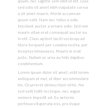
ipsum, nec sagittis sem nibh id elit. Duis
sed odio sit amet nibh vulputate cursus
a sit amet mauris. Morbi accumsan
ipsum velit. Nam nec tellus a odio
tincidunt auctor a ornare odio. Sed non
mauris vitae erat consequat auctor eu
in elit. Class aptent taciti sociosqu ad
litora torquent per conubia nostra, per
inceptos himenaeos. Mauris in erat
justo. Nullam ac urna eu felis dapibus
condimentum.
Lorem ipsum dolor sit amet, vidit lorem
antiopam at mel, ut liber accommodare
his. Ocurreret democritum id his. Ne
sed velit tollit recteque, nec augue
nemore impedit ad. Eu aeterno
pertinax vituperata eos, pro iisque