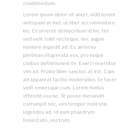
condimentum.
Lorem ipsum dolor sit amet, vidit lorem
antiopam at mel, ut liber accommodare
his. Ocurreret democritum id his. Ne
sed velit tollit recteque, nec augue
nemore impedit ad. Eu aeterno
pertinax vituperata eos, pro iisque
civibus definitionem te. Exerci evertitur
vim ad. Probo liber sanctus at est. Cum
ad appareat facilisi moderatius, te facer
velit omnesque cum. Lorem melius
offendit usu ne. Te posse menandri
corrumpit nec, vim tempor molestie
legendos ad. Id eum phaedrum
honestatis, nostrum.