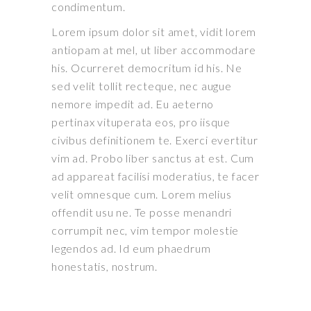
condimentum.
Lorem ipsum dolor sit amet, vidit lorem
antiopam at mel, ut liber accommodare
his. Ocurreret democritum id his. Ne
sed velit tollit recteque, nec augue
nemore impedit ad. Eu aeterno
pertinax vituperata eos, pro iisque
civibus definitionem te. Exerci evertitur
vim ad. Probo liber sanctus at est. Cum
ad appareat facilisi moderatius, te facer
velit omnesque cum. Lorem melius
offendit usu ne. Te posse menandri
corrumpit nec, vim tempor molestie
legendos ad. Id eum phaedrum
honestatis, nostrum.