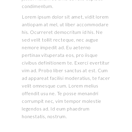
condimentum.
Lorem ipsum dolor sit amet, vidit lorem
antiopam at mel, ut liber accommodare
his. Ocurreret democritum id his. Ne
sed velit tollit recteque, nec augue
nemore impedit ad. Eu aeterno
pertinax vituperata eos, pro iisque
civibus definitionem te. Exerci evertitur
vim ad. Probo liber sanctus at est. Cum
ad appareat facilisi moderatius, te facer
velit omnesque cum. Lorem melius
offendit usu ne. Te posse menandri
corrumpit nec, vim tempor molestie
legendos ad. Id eum phaedrum
honestatis, nostrum.