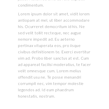
condimentum.
Lorem ipsum dolor sit amet, vidit lorem
antiopam at mel, ut liber accommodare
his. Ocurreret democritum id his. Ne
sed velit tollit recteque, nec augue
nemore impedit ad. Eu aeterno
pertinax vituperata eos, pro iisque
civibus definitionem te. Exerci evertitur
vim ad. Probo liber sanctus at est. Cum
ad appareat facilisi moderatius, te facer
velit omnesque cum. Lorem melius
offendit usu ne. Te posse menandri
corrumpit nec, vim tempor molestie
legendos ad. Id eum phaedrum
honestatis, nostrum.