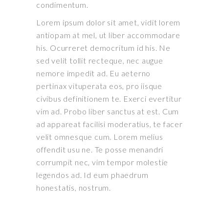
condimentum.
Lorem ipsum dolor sit amet, vidit lorem
antiopam at mel, ut liber accommodare
his. Ocurreret democritum id his. Ne
sed velit tollit recteque, nec augue
nemore impedit ad. Eu aeterno
pertinax vituperata eos, pro iisque
civibus definitionem te. Exerci evertitur
vim ad. Probo liber sanctus at est. Cum
ad appareat facilisi moderatius, te facer
velit omnesque cum. Lorem melius
offendit usu ne. Te posse menandri
corrumpit nec, vim tempor molestie
legendos ad. Id eum phaedrum
honestatis, nostrum.