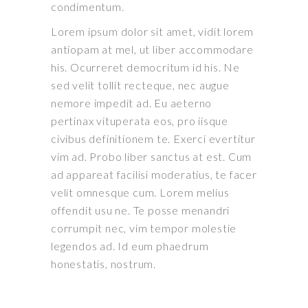
condimentum.
Lorem ipsum dolor sit amet, vidit lorem
antiopam at mel, ut liber accommodare
his. Ocurreret democritum id his. Ne
sed velit tollit recteque, nec augue
nemore impedit ad. Eu aeterno
pertinax vituperata eos, pro iisque
civibus definitionem te. Exerci evertitur
vim ad. Probo liber sanctus at est. Cum
ad appareat facilisi moderatius, te facer
velit omnesque cum. Lorem melius
offendit usu ne. Te posse menandri
corrumpit nec, vim tempor molestie
legendos ad. Id eum phaedrum
honestatis, nostrum.