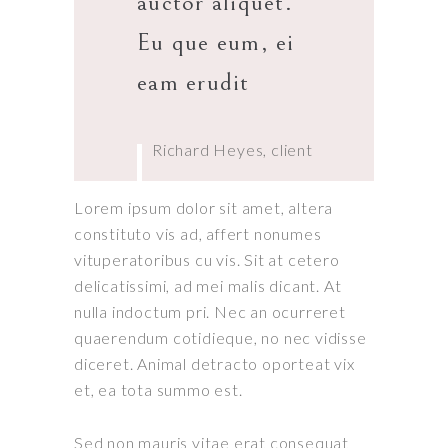
auctor aliquet.
Eu que eum, ei
eam erudit
Richard Heyes, client
Lorem ipsum dolor sit amet, altera
constituto vis ad, affert nonumes
vituperatoribus cu vis. Sit at cetero
delicatissimi, ad mei malis dicant. At
nulla indoctum pri. Nec an ocurreret
quaerendum cotidieque, no nec vidisse
diceret. Animal detracto oporteat vix
et, ea tota summo est.
Sed non mauris vitae erat consequat