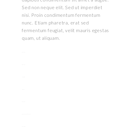
Sed non neque elit. Sed ut imperdiet
nisi. Proin condimentum fermentum
nunc. Etiam pharetra, erat sed
fermentum feugiat, velit mauris egestas
quam, ut aliquam.
toto togel
situs togel
link gacor
jacktoto
situs togel
myhouseoffurniture.com
toto togel