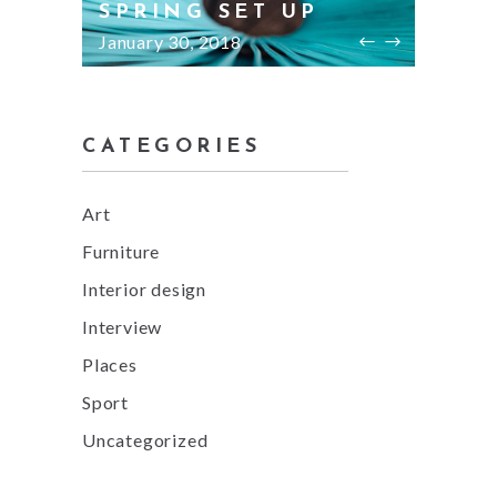
SPRING SET UP
BED
January 30, 2018
January
CATEGORIES
Art
Furniture
Interior design
Interview
Places
Sport
Uncategorized