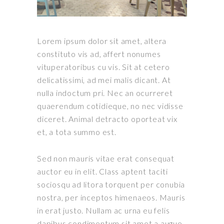
Lorem ipsum dolor sit amet, altera
constituto vis ad, affert nonumes
vituperatoribus cu vis. Sit at cetero
delicatissimi, ad mei malis dicant. At
nulla indoctum pri. Nec an ocurreret
quaerendum cotidieque, no nec vidisse
diceret. Animal detracto oporteat vix
et, a tota summo est.
Sed non mauris vitae erat consequat
auctor eu in elit. Class aptent taciti
sociosqu ad litora torquent per conubia
nostra, per inceptos himenaeos. Mauris
in erat justo. Nullam ac urna eu felis
dapibus condimentum sit amet a augue.