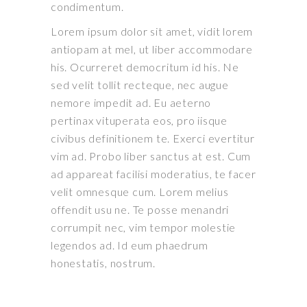
condimentum.
Lorem ipsum dolor sit amet, vidit lorem
antiopam at mel, ut liber accommodare
his. Ocurreret democritum id his. Ne
sed velit tollit recteque, nec augue
nemore impedit ad. Eu aeterno
pertinax vituperata eos, pro iisque
civibus definitionem te. Exerci evertitur
vim ad. Probo liber sanctus at est. Cum
ad appareat facilisi moderatius, te facer
velit omnesque cum. Lorem melius
offendit usu ne. Te posse menandri
corrumpit nec, vim tempor molestie
legendos ad. Id eum phaedrum
honestatis, nostrum.