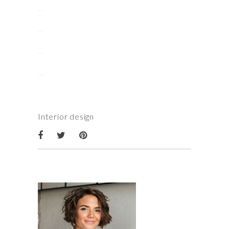
situs slot
jacktoto
situs togel
slot gacor
Interior design