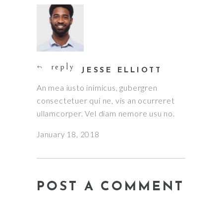
reply
JESSE ELLIOTT
An mea iusto inimicus, gubergren
consectetuer qui ne, vis an ocurreret
ullamcorper. Vel diam nemore usu no.
January 18, 2018
POST A COMMENT