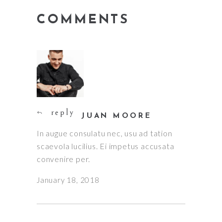
COMMENTS
reply
JUAN MOORE
In augue consulatu nec, usu ad tation
scaevola lucilius. Ei impetus accusata
convenire per.
January 18, 2018