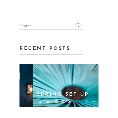
Search
for:
RECENT POSTS
SPRING SET UP
BED
January 30, 2018
January