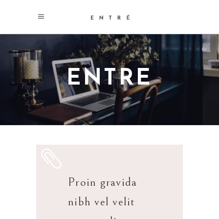
ENTRE
Proin gravida
nibh vel velit