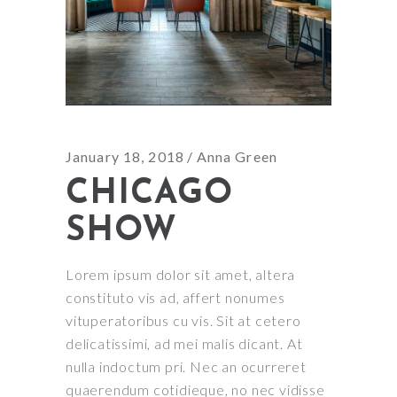
January 18, 2018
Anna Green
CHICAGO
SHOW
Lorem ipsum dolor sit amet, altera
constituto vis ad, affert nonumes
vituperatoribus cu vis. Sit at cetero
delicatissimi, ad mei malis dicant. At
nulla indoctum pri. Nec an ocurreret
quaerendum cotidieque, no nec vidisse