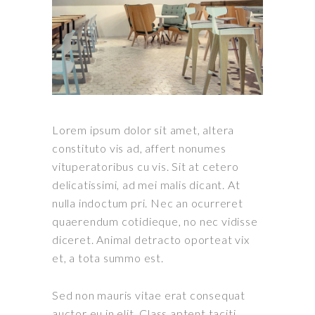
Lorem ipsum dolor sit amet, altera
constituto vis ad, affert nonumes
vituperatoribus cu vis. Sit at cetero
delicatissimi, ad mei malis dicant. At
nulla indoctum pri. Nec an ocurreret
quaerendum cotidieque, no nec vidisse
diceret. Animal detracto oporteat vix
et, a tota summo est.
Sed non mauris vitae erat consequat
auctor eu in elit. Class aptent taciti