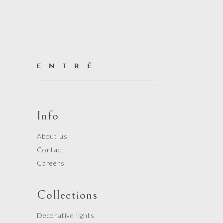
Info
About us
Contact
Careers
Collections
Decorative lights