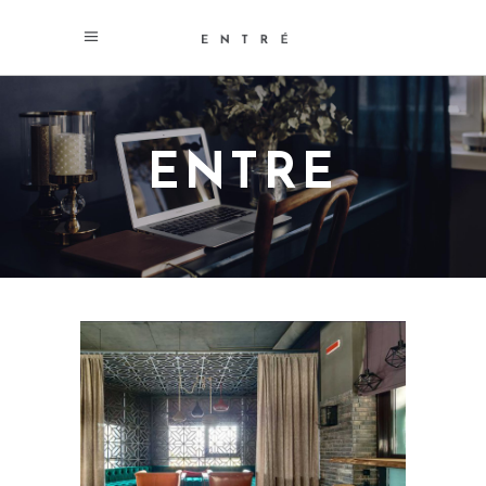
ENTRE