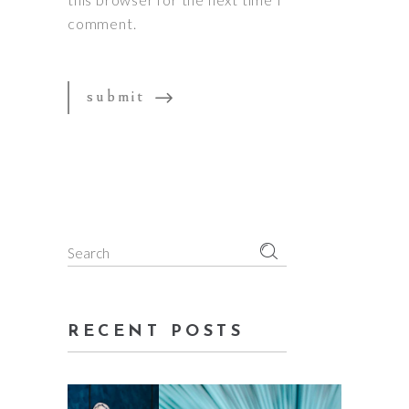
comment.
Search
for:
RECENT POSTS