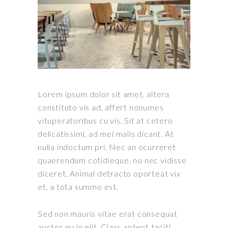
Lorem ipsum dolor sit amet, altera
constituto vis ad, affert nonumes
vituperatoribus cu vis. Sit at cetero
delicatissimi, ad mei malis dicant. At
nulla indoctum pri. Nec an ocurreret
quaerendum cotidieque, no nec vidisse
diceret. Animal detracto oporteat vix
et, a tota summo est.
Sed non mauris vitae erat consequat
auctor eu in elit. Class aptent taciti