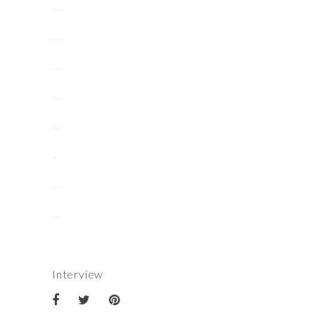
link slot gacor
link slot
slot resmi
slot gacor
situs slot
jacktoto
situs togel
slot gacor
Interview