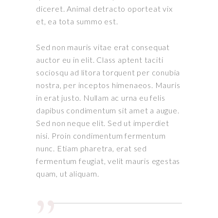
diceret. Animal detracto oporteat vix
et, ea tota summo est.
Sed non mauris vitae erat consequat
auctor eu in elit. Class aptent taciti
sociosqu ad litora torquent per conubia
nostra, per inceptos himenaeos. Mauris
in erat justo. Nullam ac urna eu felis
dapibus condimentum sit amet a augue.
Sed non neque elit. Sed ut imperdiet
nisi. Proin condimentum fermentum
nunc. Etiam pharetra, erat sed
fermentum feugiat, velit mauris egestas
quam, ut aliquam.