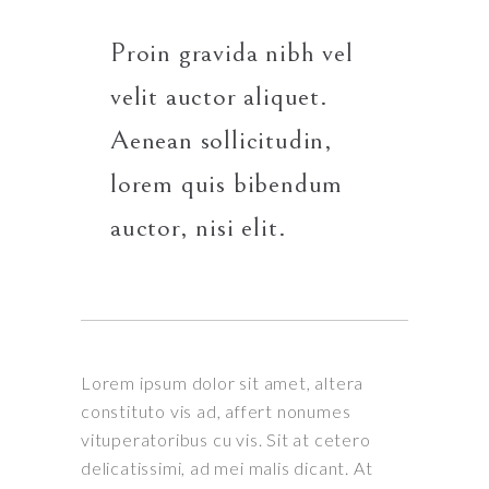
Proin gravida nibh vel
velit auctor aliquet.
Aenean sollicitudin,
lorem quis bibendum
auctor, nisi elit.
Lorem ipsum dolor sit amet, altera
constituto vis ad, affert nonumes
vituperatoribus cu vis. Sit at cetero
delicatissimi, ad mei malis dicant. At