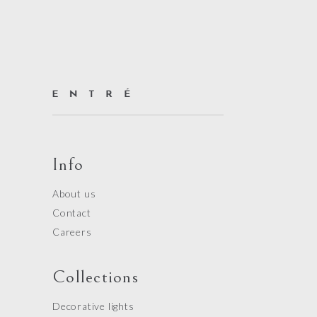
Info
About us
Contact
Careers
Collections
Decorative lights