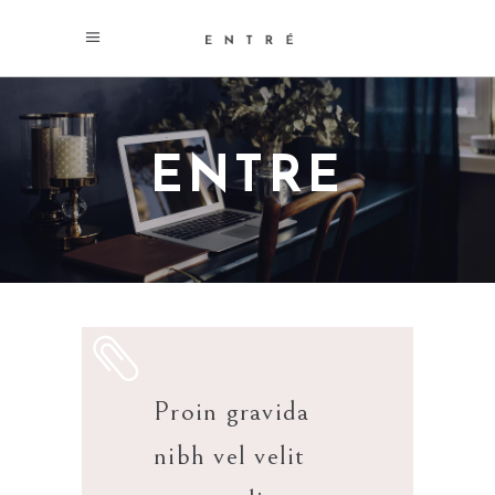
ENTRE
Proin gravida
nibh vel velit