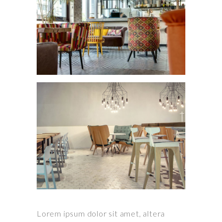
Lorem ipsum dolor sit amet, altera