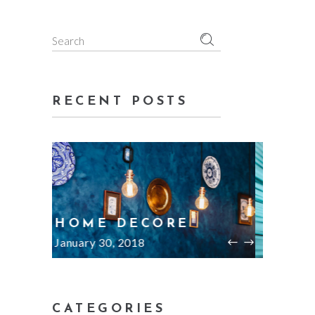
Search
for:
RECENT POSTS
SPRING SET UP
BED
January 30, 2018
January
CATEGORIES