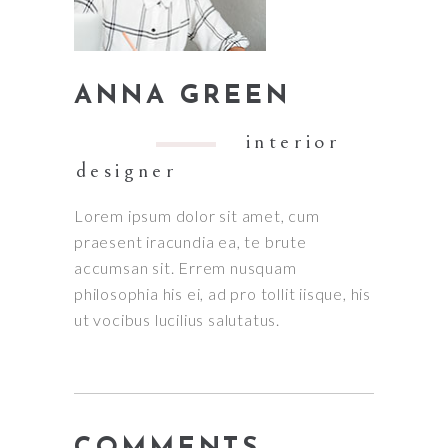
ANNA GREEN
interior
designer
Lorem ipsum dolor sit amet, cum
praesent iracundia ea, te brute
accumsan sit. Errem nusquam
philosophia his ei, ad pro tollit iisque, his
ut vocibus lucilius salutatus.