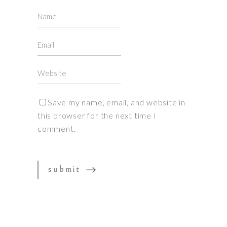
Save my name, email, and website in
this browser for the next time I
comment.