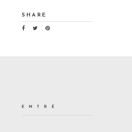
SHARE