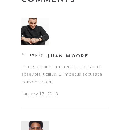
COMMENTS
reply
JUAN MOORE
In augue consulatu nec, usu ad tation
scaevola lucilius. Ei impetus accusata
convenire per.
January 17, 2018